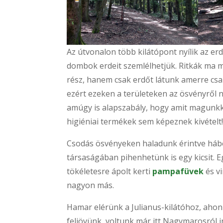
Az útvonalon több kilátópont nyílik az erd
dombok erdeit szemlélhetjük. Ritkák ma már
rész, hanem csak erdőt látunk amerre csa
ezért ezeken a területeken az ösvényről n
amúgy is alapszabály, hogy amit magunkka
higiéniai termékek
sem képeznek kivételt!
Csodás ösvényeken haladunk érintve hábor
társaságában pihenhetünk is egy kicsit. E
tökéletesre ápolt kerti
pampafüvek
és v
nagyon más.
Hamar elérünk a Julianus-kilátóhoz, ahon
feljövünk, voltunk már itt Nagymarosról i