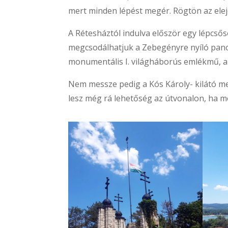
mert minden lépést megér. Rögtön az elejé
A Rétesháztól indulva először egy lépcsős
megcsodálhatjuk a Zebegényre nyíló panorá
monumentális I. világháborús emlékmű, az
Nem messze pedig a Kós Károly- kilátó mell
lesz még rá lehetőség az útvonalon, ha 