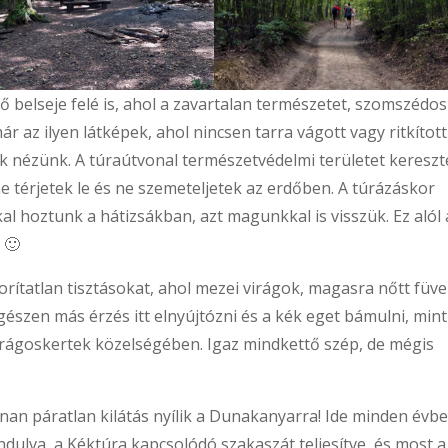
ő belseje felé is, ahol a zavartalan természetet, szomszédos
 az ilyen látképek, ahol nincsen tarra vágott vagy ritkított
k nézünk. A túraútvonal természetvédelmi területet kereszt
e térjetek le és ne szemeteljetek az erdőben. A túrázáskor
l hoztunk a hátizsákban, azt magunkkal is visszük. Ez alól 
 🙂
ítatlan tisztásokat, ahol mezei virágok, magasra nőtt füv
gészen más érzés itt elnyújtózni és a kék eget bámulni, mint
irágoskertek közelségében. Igaz mindkettő szép, de mégis
nan páratlan kilátás nyílik a Dunakanyarra! Ide minden évb
ndulva, a Kéktúra kapcsolódó szakaszát teljesítve, és most a