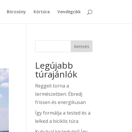
Börzsöny
Körtúra
Vendégcikk
Keresés
Legújabb
túrajánlók
Reggeli torna a
természetben: Ébredj
frissen és energikusan
Így formálja a tested és a
lelked a biciklis túra
Kutyával kirándulni? Így