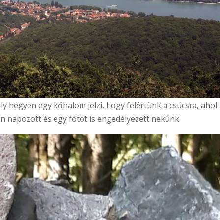
y hegyen egy kőhalom jelzi, hogy felértünk a csúcsra, ahol 
sen napozott és egy fotót is engedélyezett nekünk.