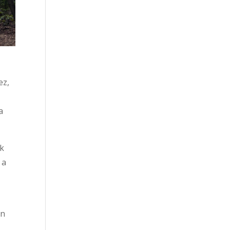
ez,
a
ek
 a
en