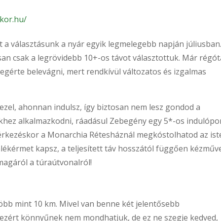
kor.hu/
 a választásunk a nyár egyik legmelegebb napján júliusban
san csak a legrövidebb 10+-os távot választottuk. Már régót
gérte belevágni, mert rendkívül változatos és izgalmas
kezel, ahonnan indulsz, így biztosan nem lesz gondod a
ekhez alkalmazkodni, ráadásul Zebegény egy 5*-os indulópo
r érkezéskor a Monarchia Rétesháznál megkóstolhatod az ist
mlékérmet kapsz, a teljesített táv hosszától függően kézműv
magáról a túraútvonalról!
 több mint 10 km. Mivel van benne két jelentősebb
 ezért könnyűnek nem mondhatjuk, de ez ne szegje kedved,