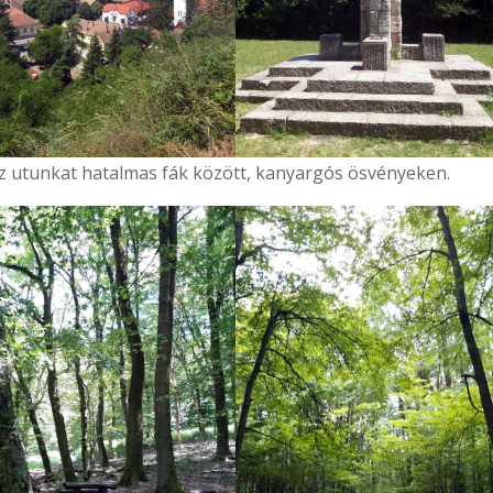
z utunkat hatalmas fák között, kanyargós ösvényeken.