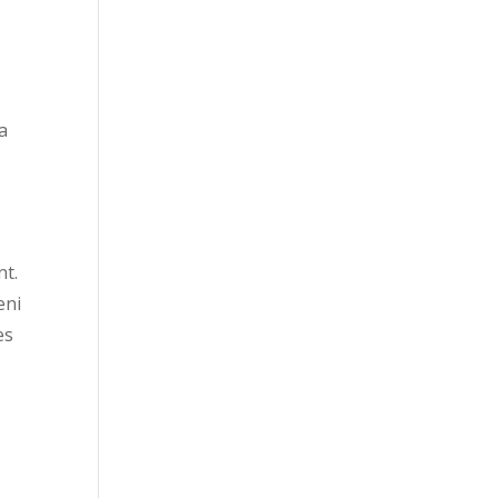
.
a
nt.
eni
es