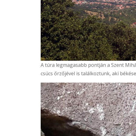
A túra legmagasabb pontján a Szent Mihál
csúcs őrzőjével is találkoztunk, aki béké