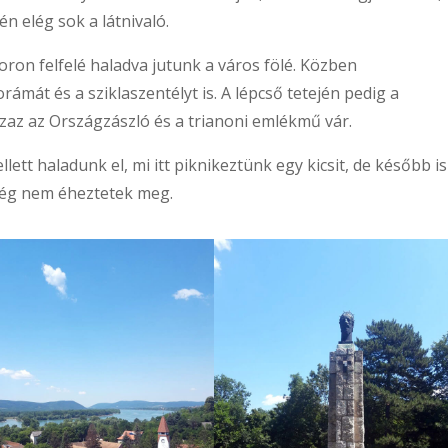
n elég sok a látnivaló.
oron felfelé haladva jutunk a város fölé. Közben
mát és a sziklaszentélyt is. A lépcső tetején pedig a
az az Országzászló és a trianoni emlékmű vár.
ett haladunk el, mi itt piknikeztünk egy kicsit, de később is
még nem éheztetek meg.