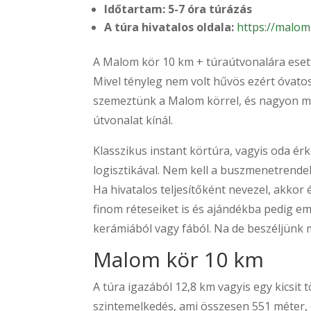
Időtartam: 5-7 óra túrázás
A túra hivatalos oldala:
https://malom
A Malom kör 10 km + túraútvonalára esett
Mivel tényleg nem volt hűvös ezért óvato
szemeztünk a Malom körrel, és nagyon me
útvonalat kínál.
Klasszikus instant körtúra, vagyis oda ér
logisztikával. Nem kell a buszmenetrend
Ha hivatalos teljesítőként nevezel, akko
finom réteseiket is és ajándékba pedig e
kerámiából vagy fából. Na de beszéljünk 
Malom kör 10 km
A túra igazából 12,8 km vagyis egy kicsit
szintemelkedés, ami összesen 551 méter,