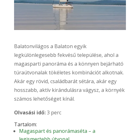
Balatonvilágos a Balaton egyik
legkülönlegesebb fekvésű települése, ahol a
magasparti panoráma és a könnyen bejárható
túraútvonalak tökéletes kombinációt alkotnak.
Akár egy rövid, családbarát sétára, akár egy
hosszabb, aktív kirándulásra vágysz, a környék
számos lehetőséget kínál.
Olvasási idő:
3 perc
Tartalom:
Magaspart és panorámaséta – a
legismertebb útvonal