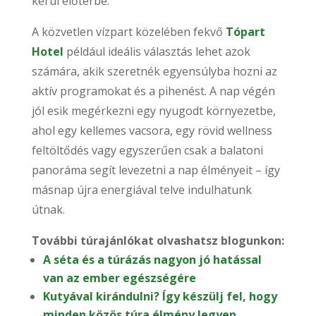
kerül előtérbe.
A közvetlen vízpart közelében fekvő
Tópart
Hotel
például ideális választás lehet azok
számára, akik szeretnék egyensúlyba hozni az
aktív programokat és a pihenést. A nap végén
jól esik megérkezni egy nyugodt környezetbe,
ahol egy kellemes vacsora, egy rövid wellness
feltöltődés vagy egyszerűen csak a balatoni
panoráma segít levezetni a nap élményeit – így
másnap újra energiával telve indulhatunk
útnak.
További túrajánlókat olvashatsz blogunkon:
A séta és a túrázás nagyon jó hatással
van az ember egészségére
Kutyával kirándulni? Így készülj fel, hogy
minden közös túra élmény legyen