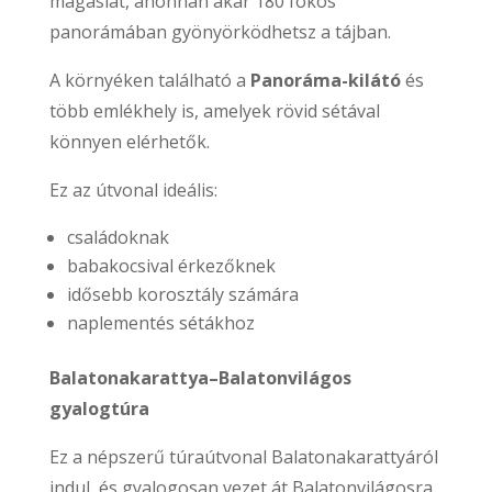
magaslat, ahonnan akár 180 fokos
panorámában gyönyörködhetsz a tájban.
A környéken található a
Panoráma-kilátó
és
több emlékhely is, amelyek rövid sétával
könnyen elérhetők.
Ez az útvonal ideális:
családoknak
babakocsival érkezőknek
idősebb korosztály számára
naplementés sétákhoz
Balatonakarattya–Balatonvilágos
gyalogtúra
Ez a népszerű túraútvonal Balatonakarattyáról
indul, és gyalogosan vezet át Balatonvilágosra.