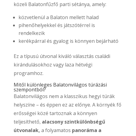
közeli Balatonfűzfő parti sétánya, amely:
közvetlenül a Balaton mellett halad
pihenőhelyekkel és játszótérrel is
rendelkezik
kerékpárral és gyalog is könnyen bejárható
Ez a típusú útvonal kiváló választás családi
kirándulásokhoz vagy laza hétvégi
programhoz.
Mitől különleges Balatonvilágos túrázási
szempontból?
Balatonvilágos nem a klasszikus hegyi túrák
helyszíne – és éppen ez az előnye. A környék fő
erősségei közé tartoznak a könnyen
teljesíthető,
alacsony szintkülönbségű
útvonalak,
a folyamatos
panoráma a