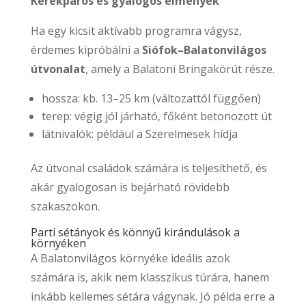
Kerékpáros és gyalogos élmények
Ha egy kicsit aktívabb programra vágysz,
érdemes kipróbálni a
Siófok–Balatonvilágos
útvonalat
, amely a Balatoni Bringakörút része.
hossza: kb. 13–25 km (változattól függően)
terep: végig jól járható, főként betonozott út
látnivalók: például a Szerelmesek hídja
Az útvonal családok számára is teljesíthető, és
akár gyalogosan is bejárható rövidebb
szakaszokon.
Parti sétányok és könnyű kirándulások a
környéken
A Balatonvilágos környéke ideális azok
számára is, akik nem klasszikus túrára, hanem
inkább kellemes sétára vágynak. Jó példa erre a