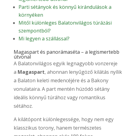
Parti sétányok és könnyű kirándulások a
környéken
Mitől különleges Balatonvilágos túrázási
szempontból?
Mi legyen a szállással?
Magaspart és panorámaséta – a legismertebb
útvonal
A Balatonvilágos egyik legnagyobb vonzereje
a
Magaspart
, ahonnan lenyűgöző kilátás nyílik
a Balaton keleti medencéjére és a Bakony
vonulataira. A part mentén húzódó sétány
ideális könnyű túrához vagy romantikus
sétához.
A kilátópont különlegessége, hogy nem egy
klasszikus torony, hanem természetes